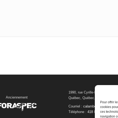
1990, rue Cyrille-Duquet, bureau
Anciennement
Québec, Québec, Canada G1N 
Pour offrir 
Courriel :
calambert@foraspec.
cookies pour
ces technolo
Téléphone :
418 872-0806
navigation ou