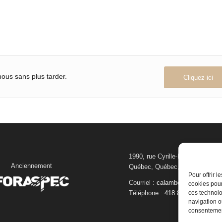
ous sans plus tarder.
Cliquez ici
1990, rue Cyrille-Duquet, bureau
Anciennement
Québec, Québec, Canada G1N 
Pour offrir 
Courriel :
calambert@foraspec.
cookies pour
ces technolo
Téléphone :
418 872-0806
navigation ou
consentement