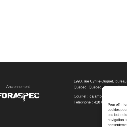
1990, rue Cyrille-Duquet, bureau
Anciennement
Québec, Québec, Canada G1N 
Courriel :
calambert@foraspec.
Téléphone :
418 872-0806
Pour offrir 
cookies pour
ces technolo
navigation ou
consentement