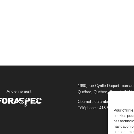
1990, rue Cyrille-Duquet, bureau
Anciennement
Québec, Québec, Canada G1N 
Courriel :
calambert@foraspec.
Téléphone :
418 872-0806
Pour offrir 
cookies pour
ces technolo
navigation ou
consentement